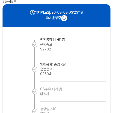
25~45분
2026-08-08 03:23:18
업데이트
0대 운행중
인천공항T2-B1층
운행종료
92702
인천공항1층입국장
운행종료
92604
GS주유소(가상)
미정차
공항입구JC