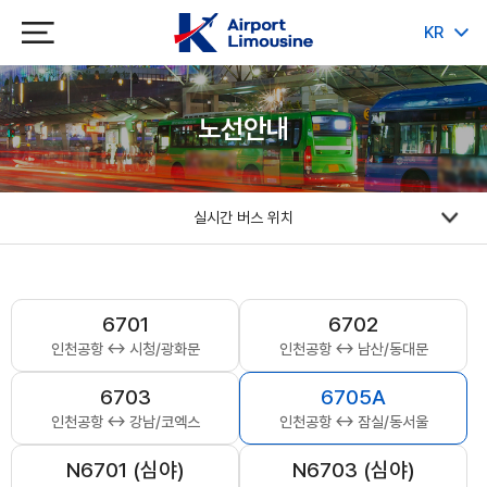
KR
JP
CH
EN
노선안내
실시간 버스 위치
6701
6702
인천공항 ↔ 시청/광화문
인천공항 ↔ 남산/동대문
6703
6705A
인천공항 ↔ 강남/코엑스
인천공항 ↔ 잠실/동서울
N6701 (심야)
N6703 (심야)