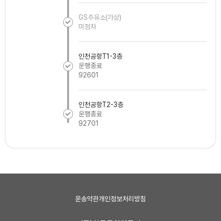
GS주유소(가상)
미정차
인천공항T1-3층
운행종료
92601
인천공항T2-3층
운행종료
92701
운송약관
개인정보처리방침