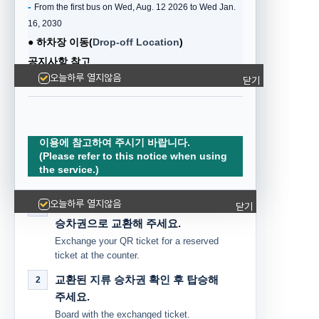
-
From the first bus on Wed, Aug. 12
2026 to Wed
Jan.
exchange for a physical ticket at the ticket
16, 2030
counter.
●
하차장 이동(
Drop-off Location
)
공지사항 참고
SEOUL CITY
서울 시내 탑승
Please refer to the notice for details.
오늘하루 열지않음
닫기
QR 승차권 그대로
정류장에서
사용하시면 됩니다.
Board directly with your QR ticket.
이용에 참고하여 주시기 바랍니다.
(Please refer to this notice when using
the service.)
공항 탑승 절차 / Airport Boarding
오늘하루 열지않음
유인 매표소에서
QR 승차권을 예매
닫기
1
승차권으로 교환해 주세요.
Exchange your QR ticket for a reserved
ticket at the counter.
교환된
지류 승차권 확인 후 탑승
해
2
주세요.
Board with the exchanged ticket.