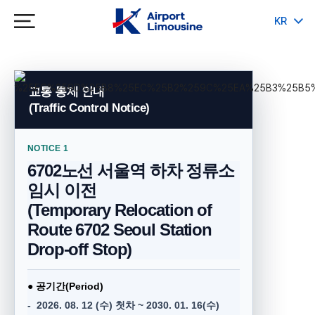
KR
JP
CH
EN
QR 승차권 이용 안내
교통 통제 안내
(Traffic Control Notice)
INCHEON AIRPORT
인천공항 탑승
NOTICE 1
지류(예매) 승차권으로만 탑승 가능(현금,
6702노선 서울역 하차 정류소
교통카드 사용 불가)
임시 이전
QR승차권은 반드시 유인 매표소에서
(
Temporary Relocation of
예매 승차권으로 교환
후
탑승
해 주세요.
Route 6702 Seoul Station
(구 KAL승차권은 서울 시내에서만 사용
Drop-off Stop
)
가능)
Only tickets issued at the counter are valid.
(No cash or transit cards)
● 공기간(Period)
QR tickets (Former KAL tickets are valid only
- 2026. 08. 12 (수) 첫차 ~ 2030. 01. 16(수)
for boarding within Seoul downtown): Please