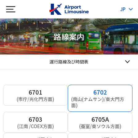
JP
KR
CH
EN
路線案内
運行路線及び時間表
6701
6702
(市庁/光化門方面)
(南山(ナムサン)/東大門方
面)
6703
6705A
(江南 /COEX方面)
(蚕室/東ソウル方面)