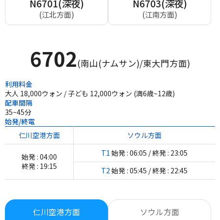
N6701(深夜)
N6703(深夜)
(江北方面)
(江南方面)
6702
(南山(ナムサン)/東大門方面)
利用料金
大人 18,000ウォン / 子ども 12,000ウォン (満6歳~12歳)
配車間隔
35~45分
始発/終電
仁川空港方面
ソウル方面
T1
始発 : 06:05 / 終発 : 23:05
始発 : 04:00
終発 : 19:15
T2
始発 : 05:45 / 終発 : 22:45
仁川空港方面
ソウル方面