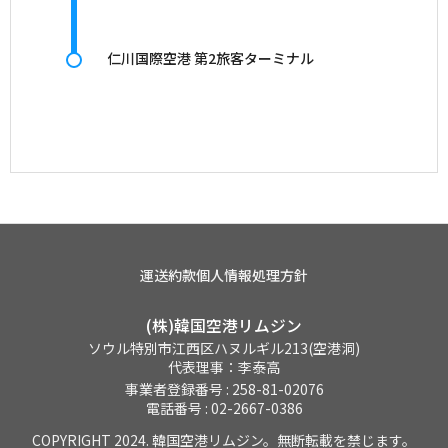
仁川国際空港 第2旅客ターミナル
運送約款
個人情報処理方針
(株)韓国空港リムジン
ソウル特別市江西区ハヌルギル213(空港洞)
代表理事：李泰高
事業者登録番号 : 258-81-02076
電話番号 : 02-2667-0386
COPYRIGHT 2024. 韓国空港リムジン。無断転載を禁じます。