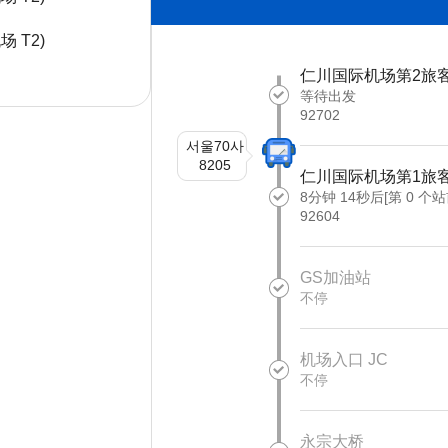
场 T2)
仁川国际机场第2旅
等待出发
92702
서울70사
8205
仁川国际机场第1旅
8分钟 14秒后[第 0 个站
92604
GS加油站
不停
机场入口 JC
不停
永宗大桥