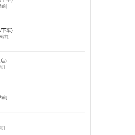
站前]
/下车)
个站前]
店)
前]
站前]
前]