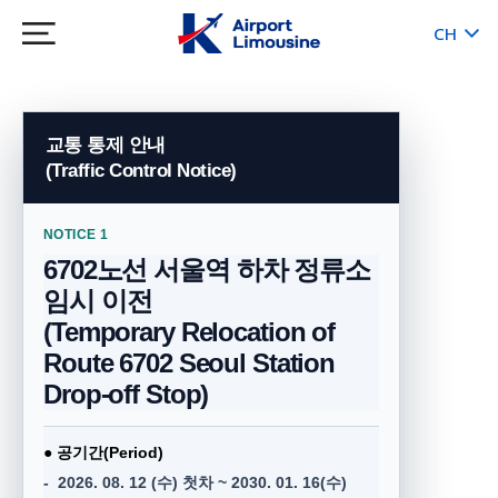
CH
KR
JP
EN
QR 승차권 이용 안내
교통 통제 안내
(Traffic Control Notice)
INCHEON AIRPORT
인천공항 탑승
NOTICE 1
지류(예매) 승차권으로만 탑승 가능(현금,
6702노선 서울역 하차 정류소
교통카드 사용 불가)
임시 이전
QR승차권은 반드시 유인 매표소에서
(
Temporary Relocation of
예매 승차권으로 교환
후
탑승
해 주세요.
Route 6702 Seoul Station
(구 KAL승차권은 서울 시내에서만 사용
Drop-off Stop
)
가능)
Only tickets issued at the counter are valid.
(No cash or transit cards)
● 공기간(Period)
QR tickets (Former KAL tickets are valid only
- 2026. 08. 12 (수) 첫차 ~ 2030. 01. 16(수)
for boarding within Seoul downtown): Please