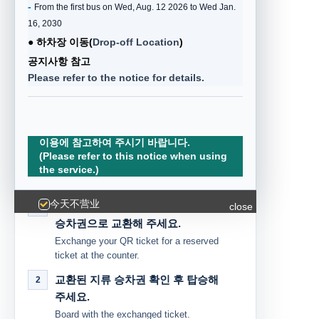
-
From the first bus on Wed, Aug. 12
2026 to Wed
Jan.
exchange for a physical ticket at the ticket
16, 2030
counter.
●
하차장 이동(
Drop-off Location
)
공지사항 참고
SEOUL CITY
서울 시내 탑승
Please refer to the notice for details.
QR 승차권 그대로
정류장에서
사용하시면 됩니다.
Board directly with your QR ticket.
이용에 참고하여 주시기 바랍니다.
(Please refer to this notice when using
the service.)
공항 탑승 절차 / Airport Boarding
快速便捷的K机场豪华大巴
快速便捷的K机场豪华大巴
今天不营业
与您一起走过旅途的起点和终点！
与您一起走过旅途的起点和终点！
유인 매표소에서
QR 승차권을 예매
close
1
승차권으로 교환해 주세요.
Exchange your QR ticket for a reserved
ticket at the counter.
교환된
지류 승차권 확인 후 탑승
해
2
주세요.
Board with the exchanged ticket.