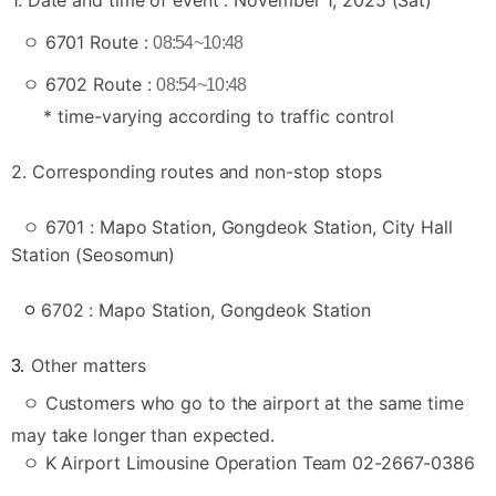
ㅇ
6701 Route :
08:54~10:48
ㅇ
67
02
Route :
08:54~10:48
* time-varying according to traffic control
2. Corresponding routes and non-stop stops
ㅇ 6701 :
Mapo Station, Gongdeok Station, City Hall
Station (Seosomun)
6702
:
Mapo Station, Gongdeok Station
ㅇ
Other matters
3.
ㅇ
Customers who go to the airport at the same time
may take longer than expected.
ㅇ
K Airport Limousine Operation Team 02-2667-0386